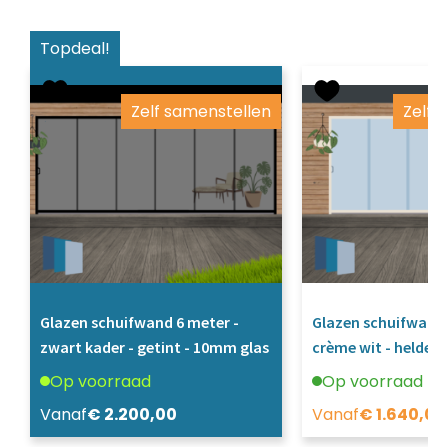
Topdeal!
Zelf samenstellen
Zelf 
Glazen schuifwand 6 meter -
Glazen schuifwand 
zwart kader - getint - 10mm glas
crème wit - helder 
Op voorraad
Op voorraad
Vanaf
€
2.200,00
Vanaf
€
1.640,00