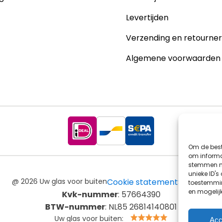
Levertijden
Verzending en retourne
Algemene voorwaarden
Om de best
om informat
stemmen me
unieke ID's
@ 2026 Uw glas voor buiten
Cookie statement
Sitemap
toestemmin
en mogelij
Kvk-nummer
: 57664390
BTW-nummer
: NL85 26814140801
Uw glas voor buiten:
Acc