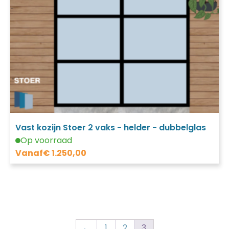
Vast kozijn Stoer 2 vaks - helder - dubbelglas
Op voorraad
Vanaf
€
1.250,00
←
1
2
3