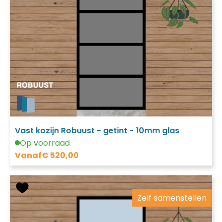
Vast kozijn Robuust - getint - 10mm glas
Op voorraad
Vanaf
€
520,00
Zelf samenstellen