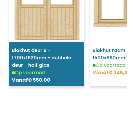
Blokhut deur B -
Blokhut raam G 
1700x1920mm - dubbele
1500x990mm
deur - half glas
Op voorraad
Op voorraad
Vanaf
€
345,00
Vanaf
€
550,00