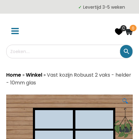
✓
Levertijd 3-5 weken
0
0
Home
»
Winkel
»
Vast kozijn Robuust 2 vaks - helder
- 10mm glas
🔍