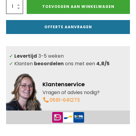
Vast
TOEVOEGEN AAN WINKELWAGEN
kozijn
Robuust
2
OFFERTE AANVRAGEN
vaks
-
helder
-
10mm
✓
Levertijd
3-5 weken
glas
aantal
✓
Klanten
beoordelen
ons met een
4,8/5
Klantenservice
Vragen of advies nodig?
0591-641273