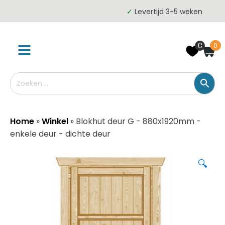
✓
Levertijd 3-5 weken
0
0
Home
»
Winkel
»
Blokhut deur G - 880x1920mm -
enkele deur - dichte deur
🔍