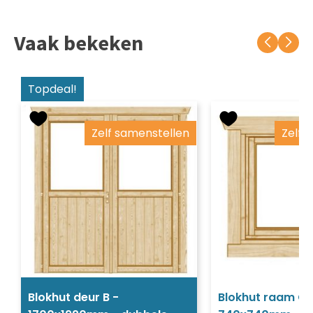
Vaak bekeken
Topdeal!
Zelf samenstellen
Zelf 
Blokhut deur B -
Blokhut raam C 