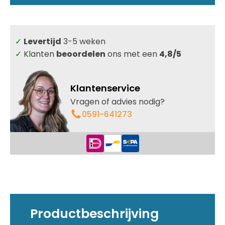
-
enkele
deur
-
✓
Levertijd
3-5 weken
dichte
deur
✓
Klanten
beoordelen
ons met een
4,8/5
aantal
Klantenservice
Vragen of advies nodig?
0591-641273
Productbeschrijving