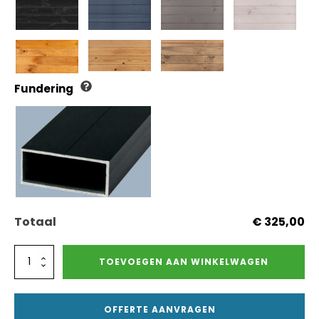
Fundering
Totaal
€ 325,00
Blokhut
TOEVOEGEN AAN WINKELWAGEN
deur
G
-
OFFERTE AANVRAGEN
880x1920mm