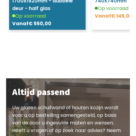
1700x1920mm - dubbele
740x740mm
deur - half glas
Op voorraad
Op voorraad
Vanaf
€
145,00
Vanaf
€
550,00
Altijd passend
Uw glazen schuifwand of houten kozijn wordt
voor u op bestelling samengesteld, op basis
van de door u ingevulde maten en wensen.
Heeft u vragen of op zoek naar advies? Neem