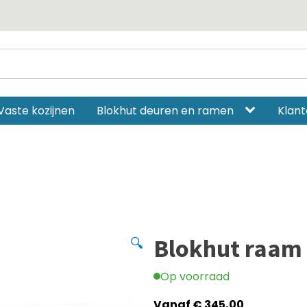
Vaste kozijnen
Blokhut deuren en ramen
Klant
Blokhut raam
🔍
Op voorraad
Vanaf
€
345,00