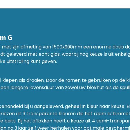
am G
t met zijn afmeting van 1500x990mm een enorme dosis dag
 geleverd met echt glas, waarbij nog keuze is uit enkelg
e uitstraling kunt geven.
kiepen als draaien. Door de ramen te gebruiken op de kie
een langere levensduur van zowel uw blokhut als de spulle
handeld bij u aangeleverd, geheel in kleur naar keuze. Er
 kiezen uit 3 transparante kleuren die het raam schimme
beits. Bij het aflakken heeft u keuze uit 4 semi-transp
an na 3 jaar zelf weer herhalen voor optimale beschermi