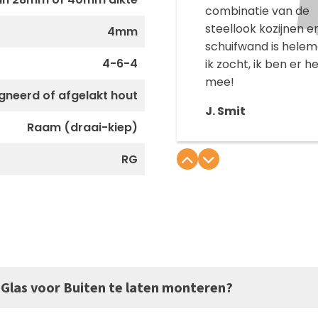
combinatie van de
steellook kozijnen e
4mm
schuifwand is helem
4-6-4
ik zocht, ik ben er hee
mee!
neerd of afgelakt hout
J. Smit
Raam (draai-kiep)
RG
w Glas voor Buiten te laten monteren?