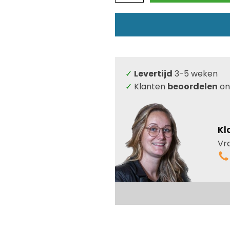
G
-
1500x990mm
aantal
✓
Levertijd
3-5 weken
✓
Klanten
beoordelen
on
Kl
Vr