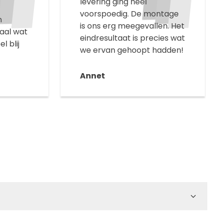
levering ging heel
voorspoedig. De montage
n
is ons erg meegevallen. Het
aal wat
eindresultaat is precies wat
l blij
we ervan gehoopt hadden!
Annet