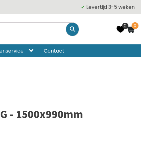
✓
Levertijd 3-5 weken
0
0
enservice
Contact
 G - 1500x990mm