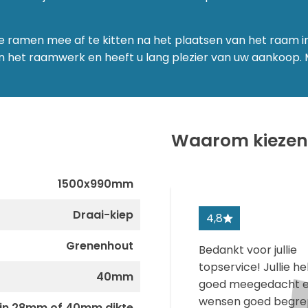
e ramen mee af te kitten na het plaatsen van het raam 
n het raamwerk en heeft u lang plezier van uw aankoop. 
Waarom kiezen 
1500x990mm
Draai-kiep
4,8
Grenenhout
Bedankt voor jullie
topservice! Jullie 
40mm
goed meegedacht e
wensen goed begre
in 28mm of 40mm dikte