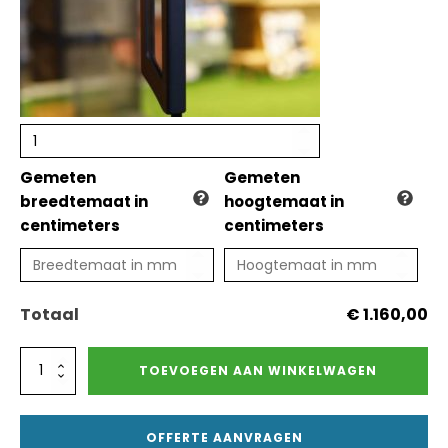
Gemeten
Gemeten
breedtemaat in
hoogtemaat in
centimeters
centimeters
Totaal
€ 1.160,00
Glazen
TOEVOEGEN AAN WINKELWAGEN
schuifwand
3
meter
OFFERTE AANVRAGEN
-