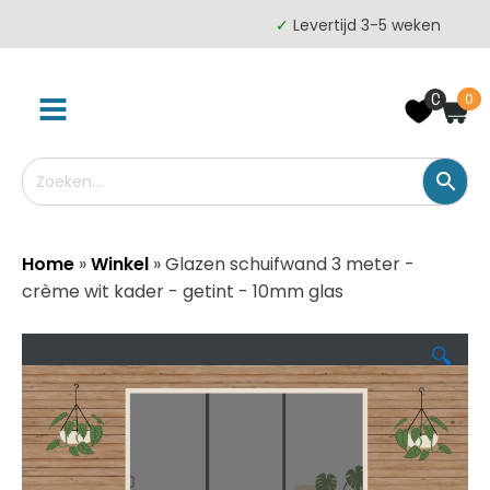
✓
Levertijd 3-5 weken
0
0
Home
»
Winkel
»
Glazen schuifwand 3 meter -
crème wit kader - getint - 10mm glas
🔍