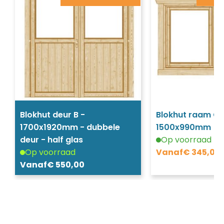
Blokhut deur B -
Blokhut raam G 
1700x1920mm - dubbele
1500x990mm
deur - half glas
Op voorraad
Op voorraad
Vanaf
€
345,00
Vanaf
€
550,00