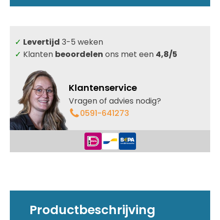
crème
wit
kader
-
✓
Levertijd
3-5 weken
getint
-
✓
Klanten
beoordelen
ons met een
4,8/5
10mm
glas
aantal
Klantenservice
Vragen of advies nodig?
0591-641273
Productbeschrijving