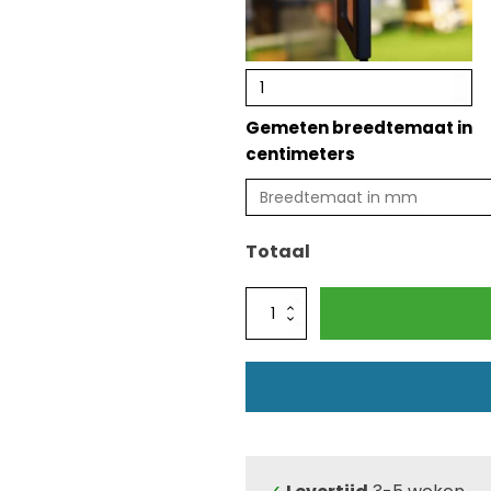
Gemeten breedtemaat in
centimeters
Totaal
Glazen
schuifwand
4
meter
-
crème
wit
kader
-