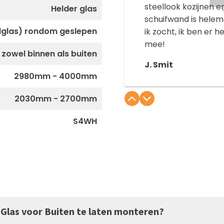
steellook kozijnen e
Helder glas
schuifwand is helem
lglas) rondom geslepen
ik zocht, ik ben er hee
mee!
 zowel binnen als buiten
J. Smit
2980mm - 4000mm
2030mm - 2700mm
S4WH
w Glas voor Buiten te laten monteren?