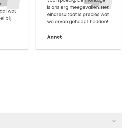
voorspoedig. De montage
n
is ons erg meegevallen. Het
aal wat
eindresultaat is precies wat
l blij
we ervan gehoopt hadden!
Annet