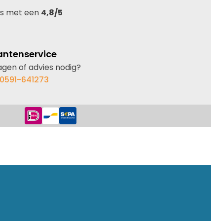
s met een
4,8/5
antenservice
agen of advies nodig?
0591-641273