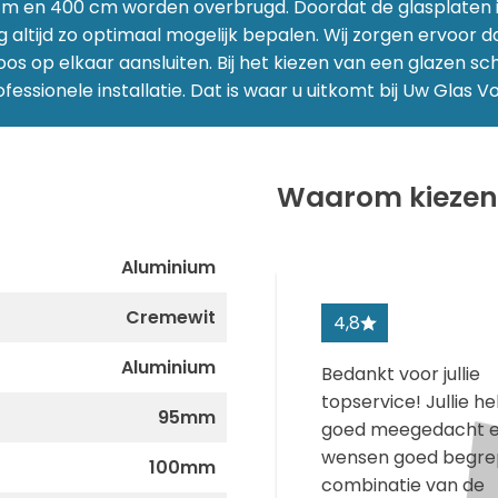
 cm en 400 cm worden overbrugd. Doordat de glasplaten i
g altijd zo optimaal mogelijk bepalen. Wij zorgen ervoor
oos op elkaar aansluiten. Bij het kiezen van een glazen sc
ssionele installatie. Dat is waar u uitkomt bij Uw Glas Vo
Waarom kiezen 
Aluminium
Cremewit
4,8
Aluminium
Bedankt voor jullie
topservice! Jullie 
95mm
goed meegedacht e
wensen goed begre
100mm
combinatie van de