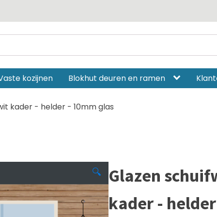
Vaste kozijnen
Blokhut deuren en ramen
Klant
it kader - helder - 10mm glas
Glazen schuif
🔍
kader - helde