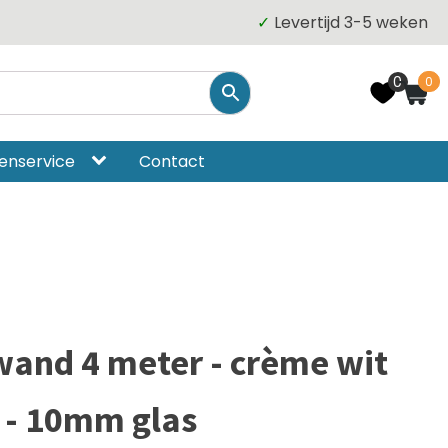
✓
Levertijd 3-5 weken
0
0
enservice
Contact
wand 4 meter - crème wit
r - 10mm glas