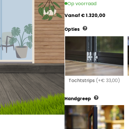
Op voorraad
Vanaf
€
1.320,00
Opties
Tochtstrips
(+€ 33,00)
Handgreep