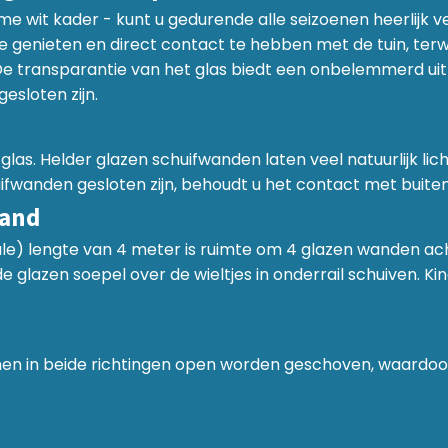
 wit kader - kunt u gedurende alle seizoenen heerlijk ve
genieten en direct contact te hebben met de tuin, terwijl 
De transparantie van het glas biedt een onbelemmerd uitz
esloten zijn.
glas. Helder glazen schuifwanden laten veel natuurlijk l
uifwanden gesloten zijn, behoudt u het contact met buiten
wand
e) lengte van 4 meter is ruimte om 4 glazen wanden acht
e glazen soepel over de wieltjes in onderrail schuiven.
n in beide richtingen open worden geschoven, waardoor u