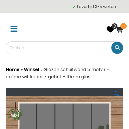
✓
Levertijd 3-5 weken
0
0
Home
»
Winkel
»
Glazen schuifwand 5 meter -
crème wit kader - getint - 10mm glas
🔍