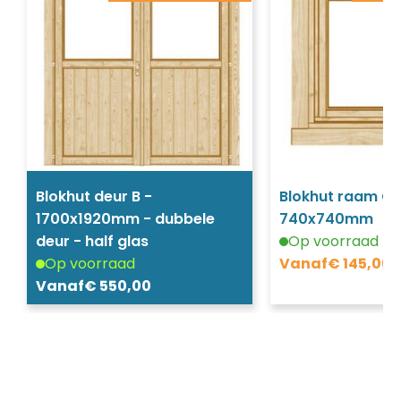
Blokhut deur B -
Blokhut raam C 
1700x1920mm - dubbele
740x740mm
deur - half glas
Op voorraad
Op voorraad
Vanaf
€
145,00
Vanaf
€
550,00