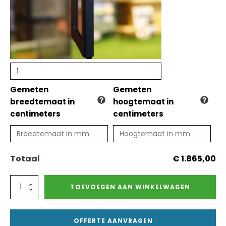
Gemeten
Gemeten
breedtemaat in
hoogtemaat in
centimeters
centimeters
Totaal
€ 1.865,00
Glazen
TOEVOEGEN AAN WINKELWAGEN
schuifwand
5
meter
OFFERTE AANVRAGEN
-