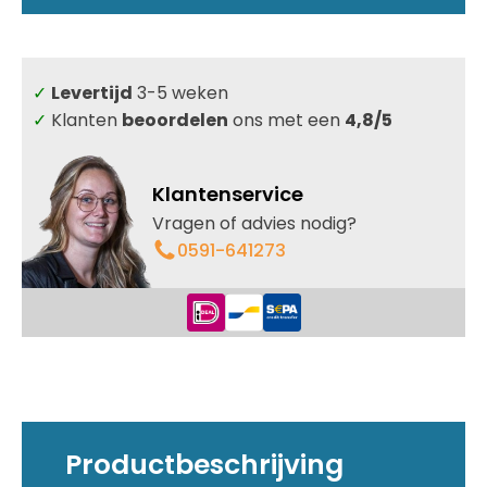
crème
wit
kader
-
✓
Levertijd
3-5 weken
getint
-
✓
Klanten
beoordelen
ons met een
4,8/5
10mm
glas
aantal
Klantenservice
Vragen of advies nodig?
0591-641273
Productbeschrijving