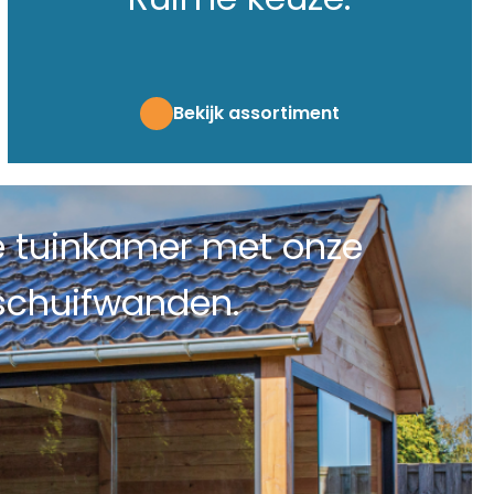
Bekijk assortiment
ge tuinkamer met onze
schuifwanden.