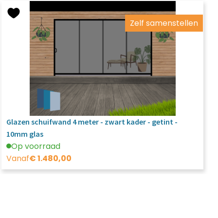
Zelf samenstellen
Glazen schuifwand 4 meter - zwart kader - getint -
10mm glas
Op voorraad
Vanaf
€
1.480,00